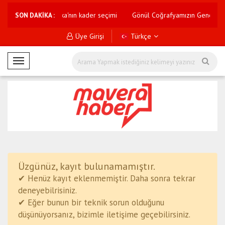
rberliği
Amerika'nın kader seçimi
Gönül Coğrafyamızın Gençleri B
SON DAKİKA :
Üye Girişi
Türkçe
M
o
b
i
l
M
e
n
ü
Üzgünüz, kayıt bulunamamıştır.
✔ Henüz kayıt eklenmemiştir. Daha sonra tekrar
deneyebilrisiniz.
✔ Eğer bunun bir teknik sorun olduğunu
düşünüyorsanız, bizimle iletişime geçebilirsiniz.