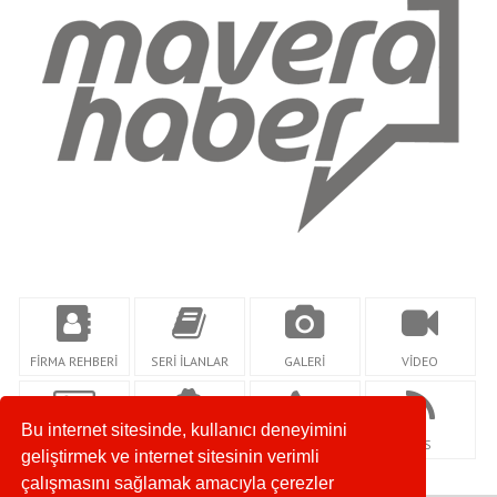
FİRMA REHBERİ
SERİ İLANLAR
GALERİ
VİDEO
Bu internet sitesinde, kullanıcı deneyimini
KÜNYE
YAZARLAR
İLETİŞİM
RSS
geliştirmek ve internet sitesinin verimli
çalışmasını sağlamak amacıyla çerezler